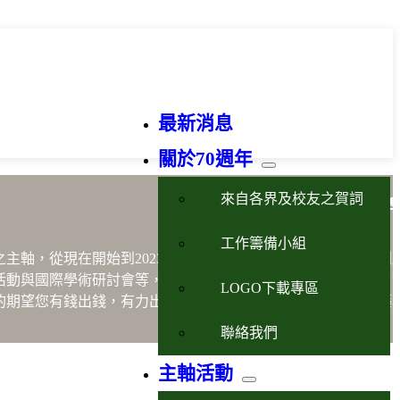
最新消息
關於70週年
來自各界及校友之賀詞
藥
工作籌備小組
之主軸，從現在開始到2023年10月21日的慶祝晚會將進行一系
活動與國際學術研討會等，以嶄新之形式展現永續臺大藥學魂、
LOGO下載專區
的期望您有錢出錢，有力出力，一起支持及參與屬於我們臺大藥
聯絡我們
主軸活動