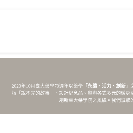
2023年10月臺大藥學70週年以藥學
「永續、活力、創新」
版「說不完的故事」、設計紀念品、舉辦各式多元的暖身
創新臺大藥學院之風貌。我們誠摯