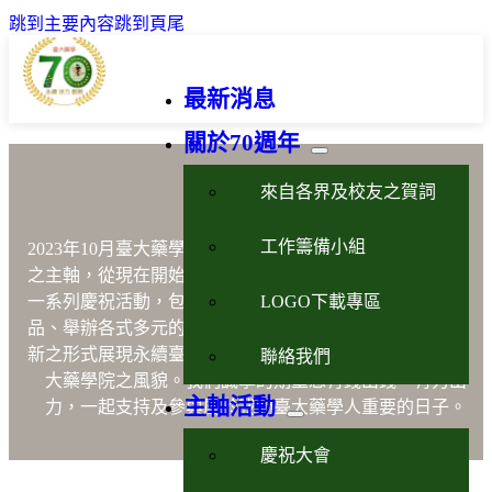
跳到主要內容
跳到頁尾
最新消息
關於70週年
藥學永續活力創新
來自各界及校友之賀詞
工作籌備小組
2023年10月臺大藥學70週年以藥學
「永續、活力、創新」
之主軸，從現在開始到2023年10月21日的慶祝晚會將進行
LOGO下載專區
一系列慶祝活動，包含出版「說不完的故事」、設計紀念
品、舉辦各式多元的暖身活動與國際學術研討會等，以嶄
新之形式展現永續臺大藥學魂、活力臺大藥學人及創新臺
聯絡我們
大藥學院之風貌。我們誠摯的期望您有錢出錢，有力出
主軸活動
力，一起支持及參與屬於我們臺大藥學人重要的日子。
慶祝大會