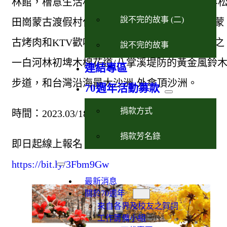
林館，檜意生活村、蒙古國在台文化推廣園區-
說不完的故事 (二)
田崗蒙古渡假村住宿蒙古包或小木屋，及享受蒙
古烤肉和KTV歡唱、季節限定的世界最美花道之
說不完的故事
一白河林初埤木棉花道/八掌溪堤防的黃金風鈴
連結專區
步道，和台灣沿海最大沙洲-外傘頂沙洲。
70週年活動募款
捐款方式
時間：2023.03/18(六)-03/19(日)
捐款芳名錄
即日起線上報名，額滿為止：
https://bit.ly/3Fbm9Gw
最新消息
關於70週年
來自各界及校友之賀詞
工作籌備小組