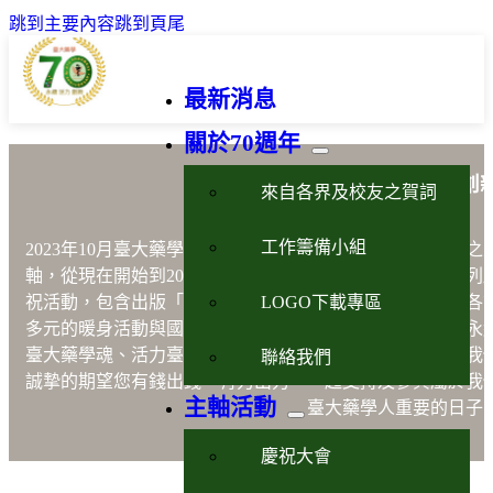
跳到主要內容
跳到頁尾
最新消息
關於70週年
藥學永續活力創
來自各界及校友之賀詞
工作籌備小組
2023年10月臺大藥學70週年以藥學
「永續、活力、創新」
之
軸，從現在開始到2023年10月21日的慶祝晚會將進行一系列
LOGO下載專區
祝活動，包含出版「說不完的故事」、設計紀念品、舉辦各
多元的暖身活動與國際學術研討會等，以嶄新之形式展現永
臺大藥學魂、活力臺大藥學人及創新臺大藥學院之風貌。我
聯絡我們
誠摯的期望您有錢出錢，有力出力，一起支持及參與屬於我
主軸活動
臺大藥學人重要的日子
慶祝大會