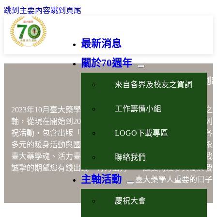
跳到主要內容
跳到頁尾
最新消息
關於70週年
藥學永續活力創
來自各界及校友之賀詞
工作籌備小組
2023年10月臺大藥學70週年以藥學
「永續、活力、創新」
之
軸，從現在開始到2023年10月21日的慶祝晚會將進行一系列
LOGO下載專區
祝活動，包含出版「說不完的故事」、設計紀念品、舉辦各
多元的暖身活動與國際學術研討會等，以嶄新之形式展現永
臺大藥學魂、活力臺大藥學人及創新臺大藥學院之風貌。我
聯絡我們
誠摯的期望您有錢出錢，有力出力，一起支持及參與屬於我
主軸活動
臺大藥學人重要的日子
慶祝大會