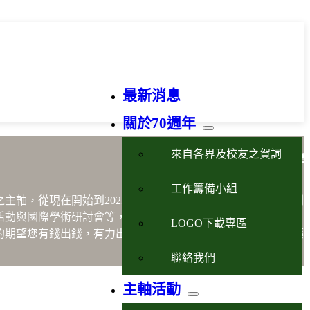
最新消息
關於70週年
來自各界及校友之賀詞
藥
工作籌備小組
之主軸，從現在開始到2023年10月21日的慶祝晚會將進行一系
活動與國際學術研討會等，以嶄新之形式展現永續臺大藥學魂、
LOGO下載專區
的期望您有錢出錢，有力出力，一起支持及參與屬於我們臺大藥
聯絡我們
主軸活動