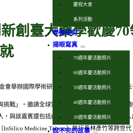
慶祝大會
系列活動
到新創臺大藥學歡慶70
學術研討
揚眼寫真
就
70週年慶活動照片
60週年慶活動照片
基金會舉辦國際學術研討會系列［邁向卓越-藥學耕
50週年慶活動照片
40週年慶活動照片
與挑戰」。邀請全球知名創業系友蒞臨分享他們的
嘉賓還包括LifeMax及AmMax Bio的創辦
30週年慶活動照片
o Medicine Taiwan）執行長林彥竹等跨世
說不完的故事