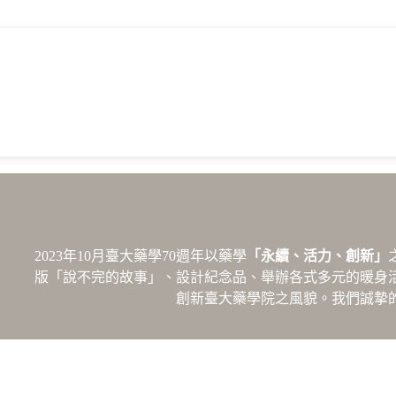
2023年10月臺大藥學70週年以藥學
「永續、活力、創新」
版「說不完的故事」、設計紀念品、舉辦各式多元的暖身
創新臺大藥學院之風貌。我們誠摯