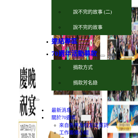
說不完的故事 (二)
說不完的故事
連結專區
70週年活動募款
捐款方式
捐款芳名錄
最新消息
關於70週年
來自各界及校友之賀詞
工作籌備小組