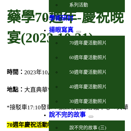
系列活動
藥學70週年-慶祝晚
學術研討
揚眼寫真
宴(2023.10.21)
70週年慶活動照片
60週年慶活動照片
時間：
2023年10月21日 (六) 18:00~21:30
50週年慶活動照片
40週年慶活動照片
地點：
大直典華會館(台北市中山區植福路8號)
30週年慶活動照片
*接駁車17:10發車：張榮發國際會議中心→典華
說不完的故事
70週年慶祝活動報名：
https://reurl.cc/V8Ek0b
說不完的故事 (三)