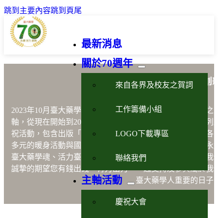
跳到主要內容
跳到頁尾
最新消息
關於70週年
藥學永續活力創
來自各界及校友之賀詞
工作籌備小組
2023年10月臺大藥學70週年以藥學
「永續、活力、創新」
之
軸，從現在開始到2023年10月21日的慶祝晚會將進行一系列
LOGO下載專區
祝活動，包含出版「說不完的故事」、設計紀念品、舉辦各
多元的暖身活動與國際學術研討會等，以嶄新之形式展現永
臺大藥學魂、活力臺大藥學人及創新臺大藥學院之風貌。我
聯絡我們
誠摯的期望您有錢出錢，有力出力，一起支持及參與屬於我
主軸活動
臺大藥學人重要的日子
慶祝大會