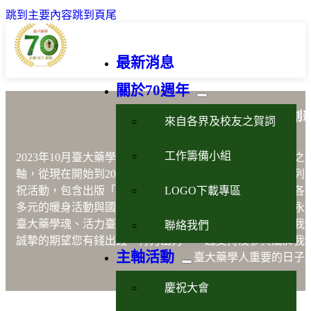
跳到主要內容
跳到頁尾
最新消息
關於70週年
藥學永續活力創
來自各界及校友之賀詞
工作籌備小組
2023年10月臺大藥學70週年以藥學
「永續、活力、創新」
之
軸，從現在開始到2023年10月21日的慶祝晚會將進行一系列
LOGO下載專區
祝活動，包含出版「說不完的故事」、設計紀念品、舉辦各
多元的暖身活動與國際學術研討會等，以嶄新之形式展現永
臺大藥學魂、活力臺大藥學人及創新臺大藥學院之風貌。我
聯絡我們
誠摯的期望您有錢出錢，有力出力，一起支持及參與屬於我
主軸活動
臺大藥學人重要的日子
慶祝大會