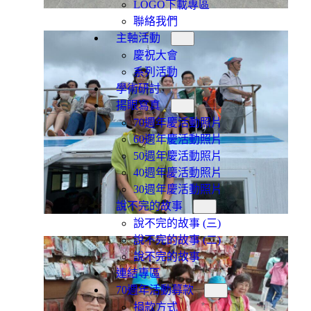
LOGO下載專區
聯絡我們
主軸活動
慶祝大會
系列活動
學術研討
揚眼寫真
70週年慶活動照片
60週年慶活動照片
50週年慶活動照片
40週年慶活動照片
30週年慶活動照片
說不完的故事
說不完的故事 (三)
說不完的故事 (二)
說不完的故事
連結專區
70週年活動募款
捐款方式