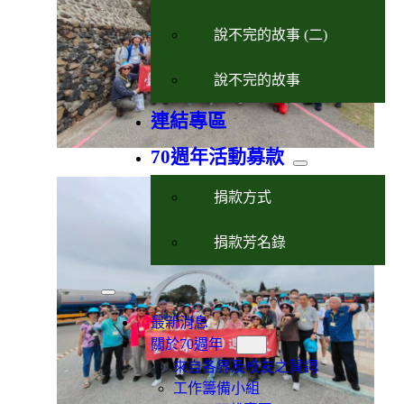
說不完的故事 (二)
說不完的故事
連結專區
70週年活動募款
捐款方式
捐款芳名錄
最新消息
關於70週年
來自各界及校友之賀詞
工作籌備小組