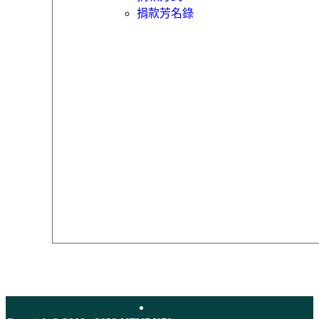
捐款芳名錄