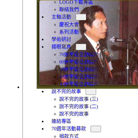
LOGO下載專區
聯絡我們
主軸活動
慶祝大會
系列活動
學術研討
揚眼寫真
70週年慶活動照片
60週年慶活動照片
50週年慶活動照片
40週年慶活動照片
30週年慶活動照片
說不完的故事
說不完的故事 (三)
說不完的故事 (二)
說不完的故事
連結專區
70週年活動募款
捐款方式