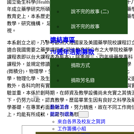
國立衛生科學(Health Sciences)教學中心。本校後於民國五十
年成立藥學研究所碩士班，七十二年成立博士班。在我國藥
說不完的故事 (二)
教育史上，本系歷史雖短，然能最先成為一所完備之高等藥
教學，研究機構， 足徵我教育當局及本校對藥學教育之重
說不完的故事
視。
連結專區
本系創立之初，乃參考歐洲大陸國家及美國藥學院校課程訂
適合我國需要之藥學課程表(嗣後教育部公布之大學院校藥學
70週年活動募款
課程表即以台大課程表為藍本)，除重視三、四年級藥學專科
課程外，並規定修讀藥學教育所需要之若干基礎課程為數學
捐款方式
(微積分)，物理學，生物學，普通化學，有機化學，分析化
學，物理化學、及生物學等。再則，除語文，歷史，及國父
捐款芳名錄
教外，各科均附有實驗，此為藥學教育之特徵，強調學理與
驗並重，本係於創時期，在師資及教學設備尚未充實之其情
下，仍努力以赴，認真教學。歷屆畢業生因有良好之科學及
最新消息
學基礎，在專業方面勤勉工作，努力精進，故在不同工作崗
關於70週年
上，均能有所成就，此是引以為慰！
來自各界及校友之賀詞
工作籌備小組