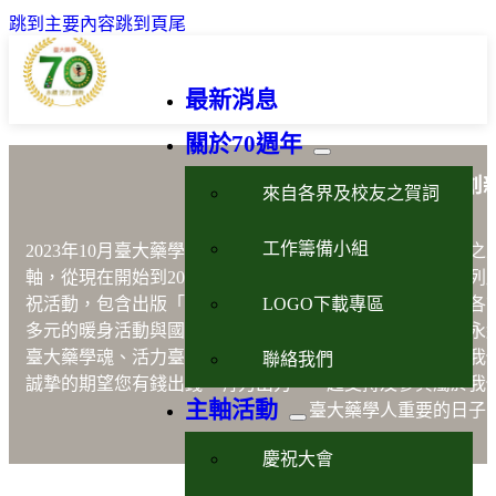
跳到主要內容
跳到頁尾
最新消息
關於70週年
藥學永續活力創
來自各界及校友之賀詞
工作籌備小組
2023年10月臺大藥學70週年以藥學
「永續、活力、創新」
之
軸，從現在開始到2023年10月21日的慶祝晚會將進行一系列
LOGO下載專區
祝活動，包含出版「說不完的故事」、設計紀念品、舉辦各
多元的暖身活動與國際學術研討會等，以嶄新之形式展現永
臺大藥學魂、活力臺大藥學人及創新臺大藥學院之風貌。我
聯絡我們
誠摯的期望您有錢出錢，有力出力，一起支持及參與屬於我
主軸活動
臺大藥學人重要的日子
慶祝大會