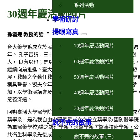
系列活動
30週年慶活動照片
學術研討
揚眼寫真
孫雲燾 教授的話
70週年慶活動照片
台大藥學系成立於民國四十二年， 迄今七十二年適為三十週
年。 孔子嘗謂：三十而立。 本系雖屆而立之年， 但十年樹
60週年慶活動照片
人， 良有以也；是以樂育工作， 必須努力不懈，跟隨時代，
繼續向前推進。臺大藥學系雖歷史不深，但經多年來努力發
展，教師之辛勤任教與學生之認真研習，方能使今日之藥學
50週年慶活動照片
稍具聲譽。觀夫今年三十週年紀念會中，國內外校友踴躍參
加，以學術演講會及專題研討會方式紀念本系創立三十週年
40週年慶活動照片
意義深遠。
30週年慶活動照片
回朔臺灣大學醫學院原僅有醫學教育。於民國四十二年始成
藥學系，是為我自由中國最早成立之公立藥學系(國防醫學院
說不完的故事
為軍醫藥學校)繼之護理學系，牙醫學系，醫事技術學系，公
共衛生科學系先後成立，於是臺大醫學院乃成為我國最先完
說不完的故事 (三)