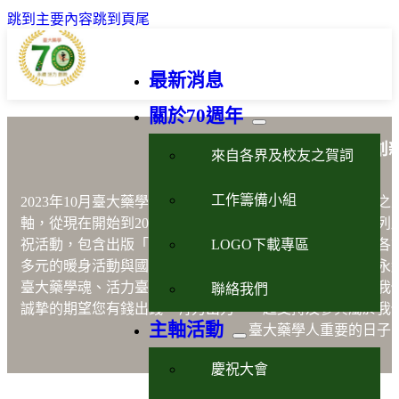
跳到主要內容
跳到頁尾
最新消息
關於70週年
藥學永續活力創
來自各界及校友之賀詞
工作籌備小組
2023年10月臺大藥學70週年以藥學
「永續、活力、創新」
之
軸，從現在開始到2023年10月21日的慶祝晚會將進行一系列
LOGO下載專區
祝活動，包含出版「說不完的故事」、設計紀念品、舉辦各
多元的暖身活動與國際學術研討會等，以嶄新之形式展現永
臺大藥學魂、活力臺大藥學人及創新臺大藥學院之風貌。我
聯絡我們
誠摯的期望您有錢出錢，有力出力，一起支持及參與屬於我
主軸活動
臺大藥學人重要的日子
慶祝大會