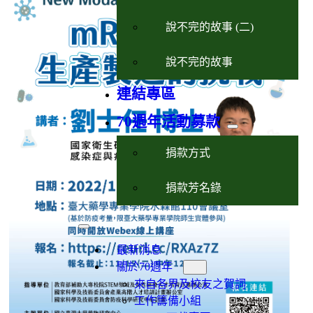
說不完的故事 (二)
說不完的故事
連結專區
70週年活動募款
捐款方式
捐款芳名錄
最新消息
關於70週年
來自各界及校友之賀詞
工作籌備小組