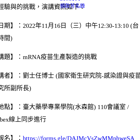
捐款芳名錄
經驗與的挑戰，演講資訊如下：
期】：2022年11月16日（三）中午12:30-13:10 (台
時間)
講題】：mRNA疫苗生產製造的挑戰
講者】：劉士任博士 (國家衛生研究院-感染證與疫
究所副所長)
地點】：臺大藥學專業學院(水森館) 110會議室 /
ebex線上同步進行
報名】：
https://forms.gle/DAJMcVsZwMMphweSA