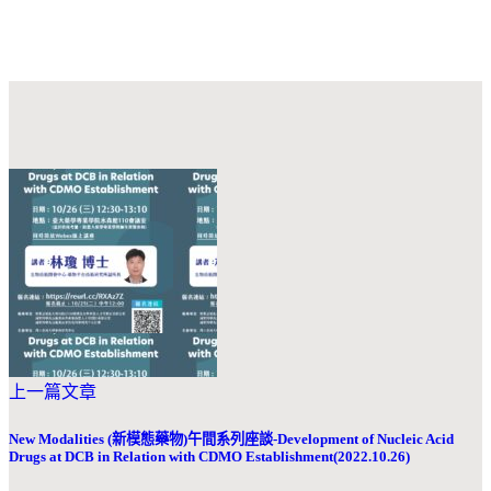
上一篇文章
New Modalities (新模態藥物)午間系列座談-Development of Nucleic Acid
Drugs at DCB in Relation with CDMO Establishment(2022.10.26)