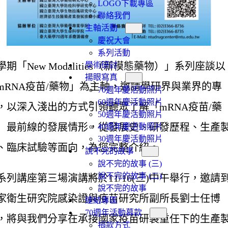
LOGO下載專區
聯絡我們
主軸活動
慶祝大會
系列活動
學期「New Modalities（新模態藥物）」系列座談以
學術研討
揚眼寫真
mRNA疫苗/藥物」為主軸，邀請學研界與業界的專
70週年慶活動照片
60週年慶活動照片
，以深入淺出的方式引領聽眾了解「mRNA疫苗/藥
50週年慶活動照片
」最前線的發展情形，從發展史、研發歷程、生產
40週年慶活動照片
30週年慶活動照片
、臨床試驗等面向，為您完整介紹。
說不完的故事
說不完的故事 (三)
說不完的故事 (二)
系列講座第三場演講將於11/16(三)中午舉行，邀請
說不完的故事
家衛生研究院感染證與疫苗研究所副所長劉士任博
連結專區
70週年活動募款
，將與我們分享在承接國家疫苗研製重任下的生產
捐款方式