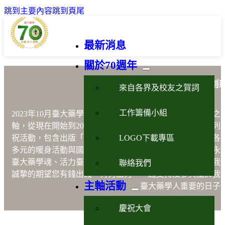
跳到主要內容
跳到頁尾
最新消息
關於70週年
藥學永續活力創
來自各界及校友之賀詞
工作籌備小組
2023年10月臺大藥學70週年以藥學
「永續、活力、創新」
之
軸，從現在開始到2023年10月21日的慶祝晚會將進行一系列
LOGO下載專區
祝活動，包含出版「說不完的故事」、設計紀念品、舉辦各
多元的暖身活動與國際學術研討會等，以嶄新之形式展現永
臺大藥學魂、活力臺大藥學人及創新臺大藥學院之風貌。我
聯絡我們
誠摯的期望您有錢出錢，有力出力，一起支持及參與屬於我
主軸活動
臺大藥學人重要的日子
慶祝大會