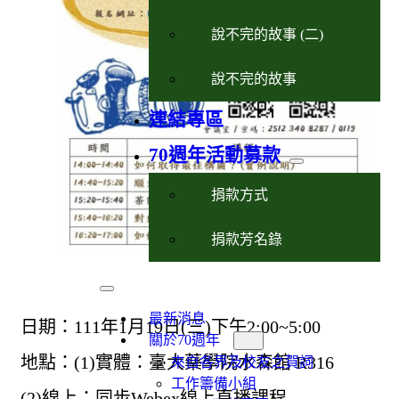
說不完的故事 (二)
說不完的故事
連結專區
70週年活動募款
捐款方式
捐款芳名錄
最新消息
日期：111年1月19日(三)下午2:00~5:00
關於70週年
地點：(1)實體：臺大藥學院水森館 R316
來自各界及校友之賀詞
工作籌備小組
(2)線上：同步Webex線上直播課程