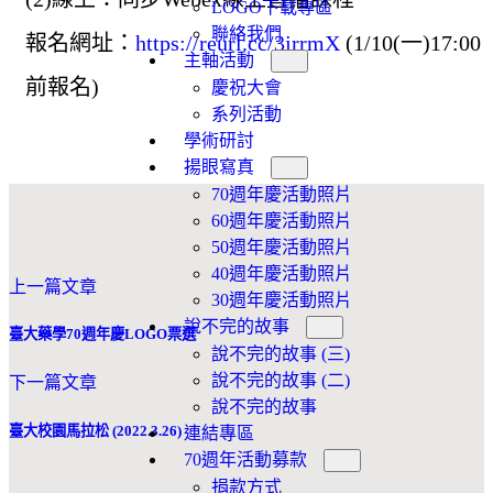
LOGO下載專區
聯絡我們
報名網址：
https://reurl.cc/3jrrmX
(1/10(一)17:00
主軸活動
前報名)
慶祝大會
系列活動
學術研討
揚眼寫真
70週年慶活動照片
60週年慶活動照片
50週年慶活動照片
40週年慶活動照片
上一篇文章
30週年慶活動照片
說不完的故事
臺大藥學70週年慶LOGO票選
說不完的故事 (三)
說不完的故事 (二)
下一篇文章
說不完的故事
臺大校園馬拉松 (2022.3.26)
連結專區
70週年活動募款
捐款方式