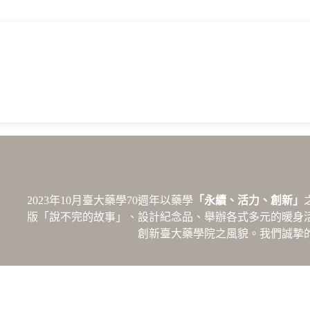
2023年10月臺大藥學70週年以藥學
「永續、活力、創新」
版「說不完的故事」、設計紀念品、舉辦各式多元的暖身
創新臺大藥學院之風貌。我們誠摯