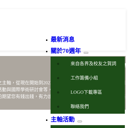
最新消息
關於70週年
來自各界及校友之賀詞
藥
工作籌備小組
之主軸，從現在開始到2023年10月21日的慶祝晚會將進行一系
活動與國際學術研討會等，以嶄新之形式展現永續臺大藥學魂、
LOGO下載專區
的期望您有錢出錢，有力出力，一起支持及參與屬於我們臺大藥
聯絡我們
主軸活動