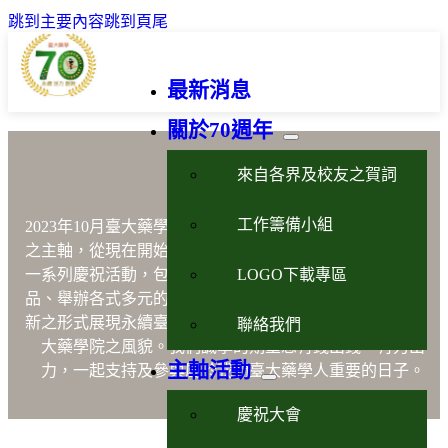
跳到主要內容
跳到頁尾
最新消息
關於70週年
藥學永續活力創新
來自各界及校友之賀詞
工作籌備小組
2023年10月臺大藥學70週年以藥學
「永續、活力、創新」
之主軸，從現在開始到2023年10月21日的慶祝晚會將進行
LOGO下載專區
一系列慶祝活動，包含出版「說不完的故事」、設計紀念
品、舉辦各式多元的暖身活動與國際學術研討會等，以嶄
新之形式展現永續臺大藥學魂、活力臺大藥學人及創新臺
聯絡我們
大藥學院之風貌。我們誠摯的期望您有錢出錢，有力出
主軸活動
力，一起支持及參與屬於我們臺大藥學人重要的日子。
慶祝大會