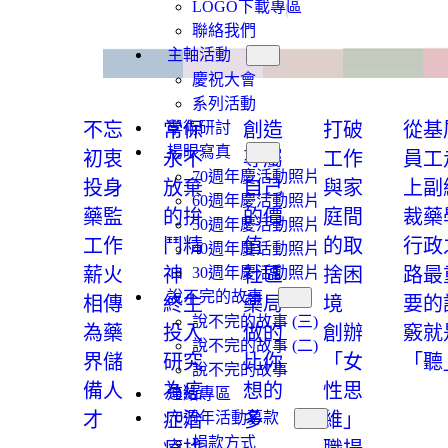
LOGO下載專區
聯絡我們
主軸活動
慶祝大會
系列活動
不忘
常保
創造
打破
從基
學術研討
揚眼寫真
初衷
永不
專屬
工作
員工
70週年慶活動照片
投身
放棄
自己
與家
上副
60週年慶活動照片
藥監
的拚
的價
庭間
裁藥
50週年慶活動照片
工作
鬥精
值
的取
行政
40週年慶活動照片
薪火
神
社區
捨困
路最
30週年慶活動照片
說不完的故事
相傳
終生
藥局
境
要的
說不完的故事 (三)
為藥
投入
做的
創辦
竅就
說不完的故事 (二)
界儲
研究
比你
「女
「聽
說不完的故事
備人
為癌
想的
性思
連結專區
才
症治
多
維」
70週年活動募款
捐款方式