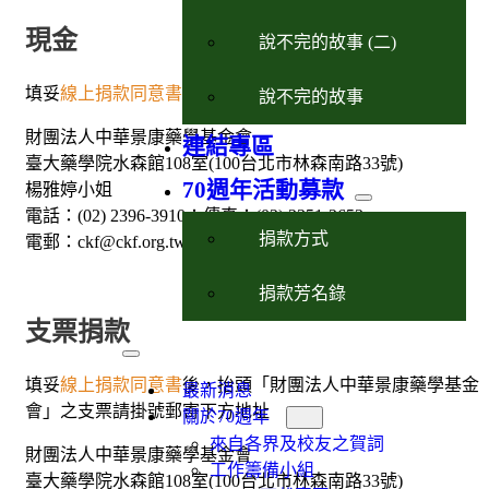
現金
說不完的故事 (二)
填妥
線上捐款同意書
後，現金請逕交基金會。
說不完的故事
財團法人中華景康藥學基金會
連結專區
臺大藥學院水森館108室(100台北市林森南路33號)
70週年活動募款
楊雅婷小姐
電話：(02) 2396-3910；傳真：(02) 2351-2653
捐款方式
電郵：ckf@ckf.org.tw
捐款芳名錄
支票捐款
填妥
線上捐款同意書
後，抬頭「財團法人中華景康藥學基金
最新消息
會」之支票請掛號郵寄下方地址
關於70週年
來自各界及校友之賀詞
財團法人中華景康藥學基金會
工作籌備小組
臺大藥學院水森館108室(100台北市林森南路33號)