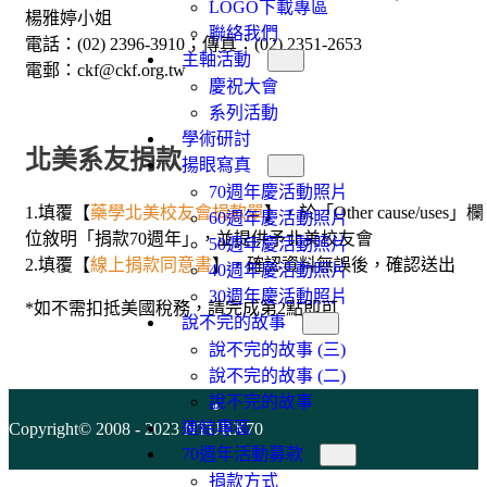
LOGO下載專區
楊雅婷小姐
聯絡我們
電話：(02) 2396-3910；傳真：(02) 2351-2653
主軸活動
電郵：ckf@ckf.org.tw
慶祝大會
系列活動
學術研討
北美系友捐款
揚眼寫真
70週年慶活動照片
1.填覆【
藥學北美校友會捐款單
】，於「Other cause/uses」欄
60週年慶活動照片
位敘明「捐款70週年」，並提供予北美校友會
50週年慶活動照片
2.填覆【
線上捐款同意書
】，確認資料無誤後，確認送出
40週年慶活動照片
30週年慶活動照片
*如不需扣抵美國稅務，請完成第2點即可
說不完的故事
說不完的故事 (三)
說不完的故事 (二)
說不完的故事
連結專區
Copyright© 2008 - 2023 NTURX70
70週年活動募款
捐款方式