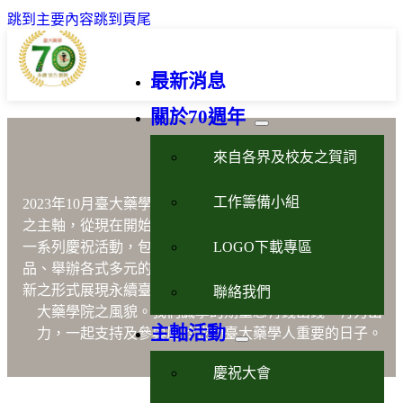
跳到主要內容
跳到頁尾
最新消息
關於70週年
藥學永續活力創新
來自各界及校友之賀詞
工作籌備小組
2023年10月臺大藥學70週年以藥學
「永續、活力、創新」
之主軸，從現在開始到2023年10月21日的慶祝晚會將進行
LOGO下載專區
一系列慶祝活動，包含出版「說不完的故事」、設計紀念
品、舉辦各式多元的暖身活動與國際學術研討會等，以嶄
新之形式展現永續臺大藥學魂、活力臺大藥學人及創新臺
聯絡我們
大藥學院之風貌。我們誠摯的期望您有錢出錢，有力出
主軸活動
力，一起支持及參與屬於我們臺大藥學人重要的日子。
慶祝大會