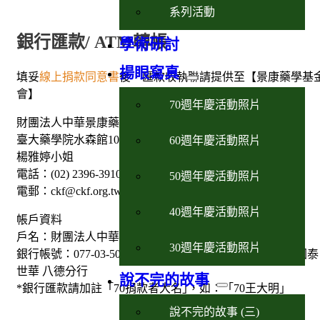
系列活動
銀行匯款/ ATM轉帳
學術研討
揚眼寫真
填妥
線上捐款同意書
後，匯款收執聯請提供至【景康藥學基
會】
70週年慶活動照片
財團法人中華景康藥學基金會
臺大藥學院水森館108室(100台北市林森南路33號)
60週年慶活動照片
楊雅婷小姐
電話：(02) 2396-3910；傳真：(02) 2351-2653
50週年慶活動照片
電郵：ckf@ckf.org.tw
40週年慶活動照片
帳戶資料
戶名：財團法人中華景康藥學基金會
30週年慶活動照片
銀行帳號：077-03-500815-5；銀行代碼為013；銀行別：國泰
世華 八德分行
說不完的故事
*銀行匯款請加註「70捐款者大名｣，如：「70王大明｣
說不完的故事 (三)