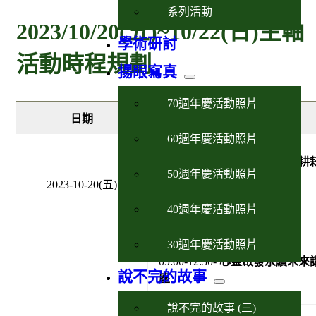
系列活動
2023/10/20(五)~10/22(日)主軸
學術研討
活動時程規劃
揚眼寫真
70週年慶活動照片
日期
行程規劃
60週年慶活動照片
09:00-17:00-
［邁向卓越-藥學耕
50週年慶活動照片
七十載］
2023-10-20(五)
學術
研討會
40週年慶活動照片
30週年慶活動照片
09:00-12:30-
心靈啟發永續未來
說不完的故事
座
說不完的故事 (三)