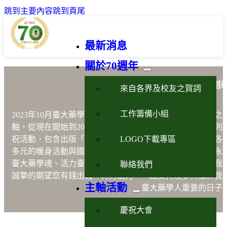
跳到主要內容
跳到頁尾
最新消息
關於70週年
藥學永續活力創
來自各界及校友之賀詞
工作籌備小組
2023年10月臺大藥學70週年以藥學
「永續、活力、創新」
之
軸，從現在開始到2023年10月21日的慶祝晚會將進行一系列
LOGO下載專區
祝活動，包含出版「說不完的故事」、設計紀念品、舉辦各
多元的暖身活動與國際學術研討會等，以嶄新之形式展現永
臺大藥學魂、活力臺大藥學人及創新臺大藥學院之風貌。我
聯絡我們
誠摯的期望您有錢出錢，有力出力，一起支持及參與屬於我
主軸活動
臺大藥學人重要的日子
慶祝大會