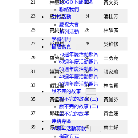
21
22
LOGO下載專區
林慧玲
黃文英
聯絡我們
23
24
嚴仲陽
潘桂芳
主軸活動
慶祝大會
25
26
高純琇
林耀庭
系列活動
學術研討
27
28
林良信
吳維修
揚眼寫真
70週年慶活動照片
29
30
盧曉華
王勇堯
60週年慶活動照片
50週年慶活動照片
31
32
饒慧芬
張家瑜
40週年慶活動照片
30週年慶活動照片
33
34
戴世傑
林高賢
說不完的故事
35
36
說不完的故事 (三)
黃孟傑
黃織芬
說不完的故事 (二)
37
38
邱建智
黃金蓮
說不完的故事
連結專區
39
40
陳惠玉
葉士緯
70週年活動募款
捐款方式