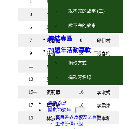
1
2
陳瓊雪
說不完的故事 (二)
3
4
余秀瑛
李永忠
說不完的故事
5
6
莊晴惠
方森弘
連結專區
7
8
陳春雄
邱伊村
70週年活動募款
9
10
莊俊三
張春梅
捐款方式
11
12
高素勤
黃江隆
捐款芳名錄
13
14
施雲娥
王在斌
15
16
黃莉蓉
李淑娟
最新消息
17
18
葉萬敏
李震東
關於70週年
來自各界及校友之賀詞
19
20
林淑玹
葉本和
工作籌備小組