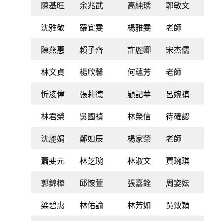
陳基旺
余兆武
高純琇
郭敏文
沈雅敬
羅宜雯
楊雅雯
老師
陳燕惠
賴子齊
許麗卿
宋杰儒
林文貞
楊欣馨
何蘊芳
老師
忻凌偉
張莉德
顧記華
呂婉禛
林君榮
吳國禎
林榮信
待確認
沈麗娟
鄭如辰
楊家榮
老師
蕭斐元
林芝琬
林淑文
賈琬琪
郭錦樺
邱懷萱
張嘉銓
周姿妘
梁碧惠
林佑諭
林芳如
吳致穎