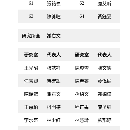
61
62
張祐禎
龐艾昕
63
64
陳詠暄
黃鈺雯
研究所全
謝右文
研究室
代表人
研究室
代表人
王光昭
張誌祥
陳瓊雪
張文德
江雪卿
待確認
陳春雄
黃偉展
陳瑞龍
謝右文
孫紹文
郭錦樺
王惠珀
柯開德
程正禹
康吳維
李水盛
林少紅
林慧玲
蘇郁婷