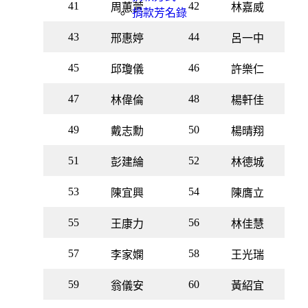
41
42
周蕙萱
林嘉威
捐款芳名錄
43
44
邢惠婷
呂一中
45
46
邱瓊儀
許樂仁
47
48
林偉倫
楊軒佳
49
50
戴志勳
楊晴翔
51
52
彭建綸
林德城
53
54
陳宜興
陳膺立
55
56
王康力
林佳慧
57
58
李家嫻
王光瑞
59
60
翁儀安
黃紹宜