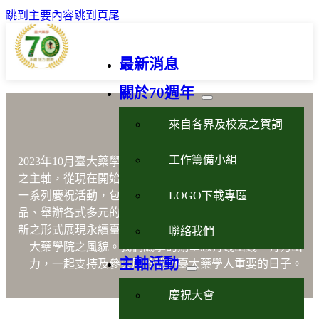
跳到主要內容
跳到頁尾
最新消息
關於70週年
藥學永續活力創新
來自各界及校友之賀詞
工作籌備小組
2023年10月臺大藥學70週年以藥學
「永續、活力、創新」
之主軸，從現在開始到2023年10月21日的慶祝晚會將進行
LOGO下載專區
一系列慶祝活動，包含出版「說不完的故事」、設計紀念
品、舉辦各式多元的暖身活動與國際學術研討會等，以嶄
新之形式展現永續臺大藥學魂、活力臺大藥學人及創新臺
聯絡我們
大藥學院之風貌。我們誠摯的期望您有錢出錢，有力出
主軸活動
力，一起支持及參與屬於我們臺大藥學人重要的日子。
慶祝大會